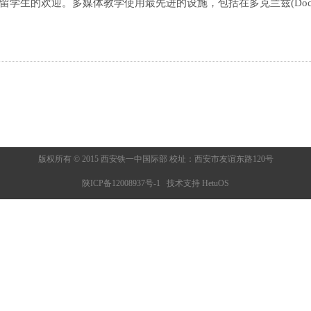
学生的欢迎。多媒体教学使用最先进的设施，包括在多克兰兹(Dockl
版权所有 © 2015 西安铁一中国际部 校址：西安市友谊东路120号
陕ICP备12008937号-1 技术支持 HetuOS